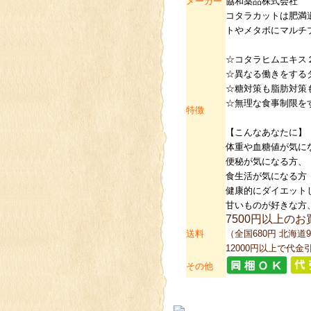
メーカー
協和薬品株式会社
コタラカットは肥満
トやメタボにマルチ
☆コタラヒムエキス
☆異なる働きをする
☆糖対策も脂肪対策
☆無理な食事制限を
特徴
【こんなあなたに】
体重や血糖値が気に
便秘が気になる方、
食生活が気になる方
健康的にダイエット
甘いものが好きな方
7500円以上の
送料
（全国680円 北海道9
12000円以上で代金
その他