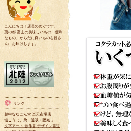
こんにちは！店長のめぐです。
薬の都 富山の美味しいもの、便利
なもの、からだに良いものを皆さ
んにお届けします。
リンク
越中ななごん堂 楽天市場店
塩こうじ、麹 通販・販売 」
文字アート 創作書 デザイン書道