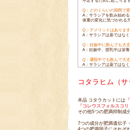
不足するために起こりま
Q：どのくらいの期間で
A：サラシアを飲み始める
体重の変化に気づかれる
Q：デメリットはありま
A：サラシアは薬ではな
Q：妊娠中に飲んでも大
A：妊娠中、授乳中は栄
Q：通院中でも飲んで大
A：サラシアは薬ではな
コタラヒム（サ
本品 コタラカットには
『
『コレウスフォルスコリ
その他5つの肥満抑制成
7つの成分が肥満遺伝子
4つの肥満因子にそれぞ