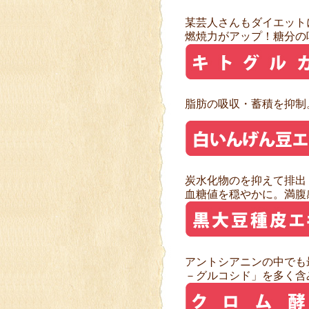
某芸人さんもダイエット
燃焼力がアップ！糖分の
脂肪の吸収・蓄積を抑制
炭水化物のを抑えて排出
血糖値を穏やかに。満腹
アントシアニンの中でも
－グルコシド」を多く含