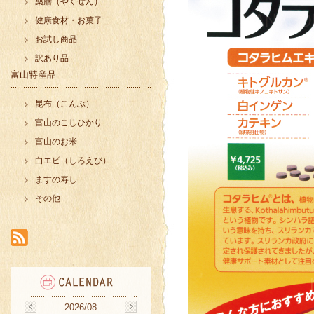
薬膳（やくぜん）
健康食材・お菓子
お試し商品
訳あり品
富山特産品
昆布（こんぶ）
富山のこしひかり
富山のお米
白エビ（しろえび）
ますの寿し
その他
2026/08