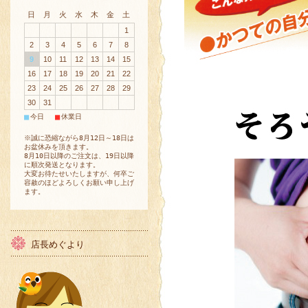
日
月
火
水
木
金
土
1
2
3
4
5
6
7
8
9
10
11
12
13
14
15
16
17
18
19
20
21
22
23
24
25
26
27
28
29
30
31
■
■
今日
休業日
※誠に恐縮ながら8月12日～18日は
お盆休みを頂きます。
8月10日以降のご注文は、19日以降
に順次発送となります。
大変お待たせいたしますが、何卒ご
容赦のほどよろしくお願い申し上げ
ます。
店長めぐより