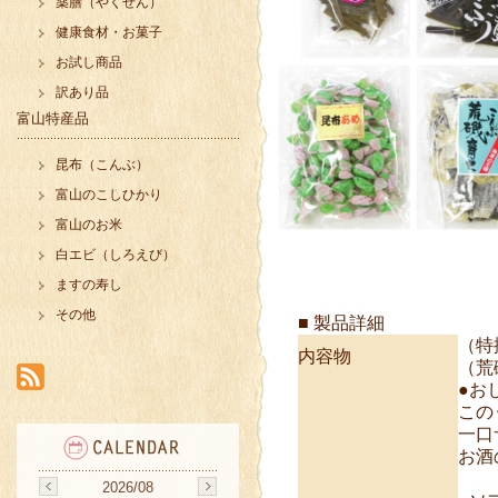
薬膳（やくぜん）
健康食材・お菓子
お試し商品
訳あり品
富山特産品
昆布（こんぶ）
富山のこしひかり
富山のお米
白エビ（しろえび）
ますの寿し
その他
■ 製品詳細
（特
内容物
（荒
●お
この
一口
お酒
2026/08