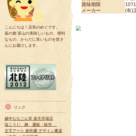
賞味期限
10?
メーカー
(有
こんにちは！店長のめぐです。
薬の都 富山の美味しいもの、便利
なもの、からだに良いものを皆さ
んにお届けします。
リンク
越中ななごん堂 楽天市場店
塩こうじ、麹 通販・販売 」
文字アート 創作書 デザイン書道