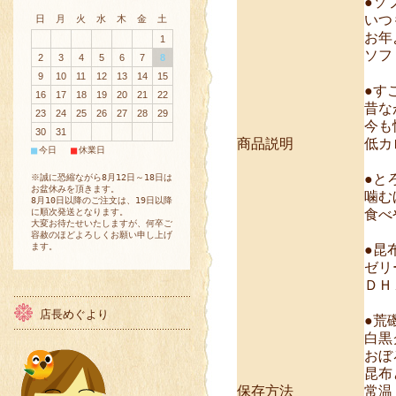
●ソ
いつ
日
月
火
水
木
金
土
お年
1
ソフ
2
3
4
5
6
7
8
9
10
11
12
13
14
15
●す
16
17
18
19
20
21
22
昔な
23
24
25
26
27
28
29
今も
30
31
商品説明
低カ
■
■
今日
休業日
●と
※誠に恐縮ながら8月12日～18日は
お盆休みを頂きます。
噛む
8月10日以降のご注文は、19日以降
に順次発送となります。
食べ
大変お待たせいたしますが、何卒ご
容赦のほどよろしくお願い申し上げ
ます。
●昆
ゼリ
ＤＨ
店長めぐより
●荒
白黒
おぼ
昆布
保存方法
常温