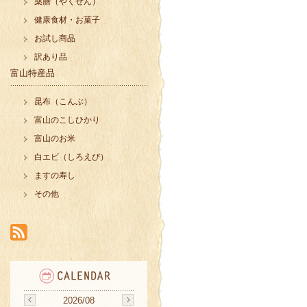
薬膳（やくぜん）
健康食材・お菓子
お試し商品
訳あり品
富山特産品
昆布（こんぶ）
富山のこしひかり
富山のお米
白エビ（しろえび）
ますの寿し
その他
2026/08