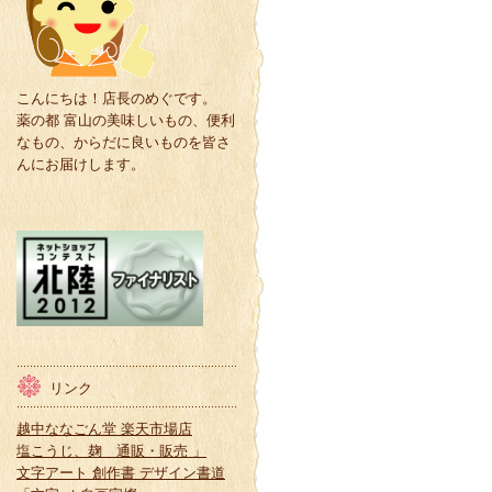
こんにちは！店長のめぐです。
薬の都 富山の美味しいもの、便利
なもの、からだに良いものを皆さ
んにお届けします。
リンク
越中ななごん堂 楽天市場店
塩こうじ、麹 通販・販売 」
文字アート 創作書 デザイン書道