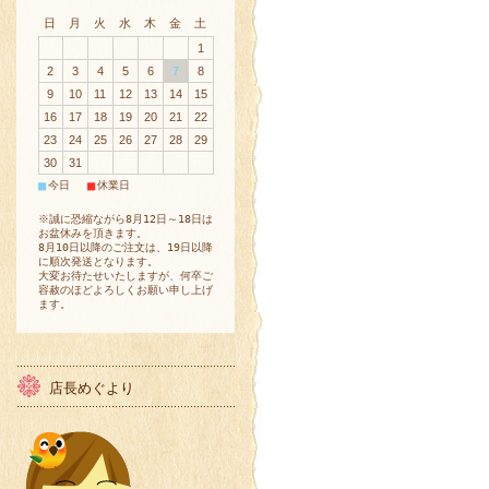
日
月
火
水
木
金
土
1
2
3
4
5
6
7
8
9
10
11
12
13
14
15
16
17
18
19
20
21
22
23
24
25
26
27
28
29
30
31
■
■
今日
休業日
※誠に恐縮ながら8月12日～18日は
お盆休みを頂きます。
8月10日以降のご注文は、19日以降
に順次発送となります。
大変お待たせいたしますが、何卒ご
容赦のほどよろしくお願い申し上げ
ます。
店長めぐより