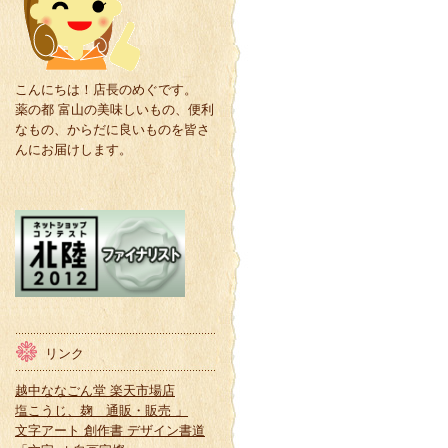
こんにちは！店長のめぐです。
薬の都 富山の美味しいもの、便利
なもの、からだに良いものを皆さ
んにお届けします。
リンク
越中ななごん堂 楽天市場店
塩こうじ、麹 通販・販売 」
文字アート 創作書 デザイン書道