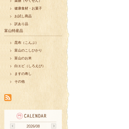
薬膳（やくぜん）
健康食材・お菓子
お試し商品
訳あり品
富山特産品
昆布（こんぶ）
富山のこしひかり
富山のお米
白エビ（しろえび）
ますの寿し
その他
2026/08