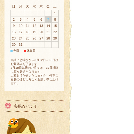
日
月
火
水
木
金
土
1
2
3
4
5
6
7
8
9
10
11
12
13
14
15
16
17
18
19
20
21
22
23
24
25
26
27
28
29
30
31
■
■
今日
休業日
※誠に恐縮ながら8月12日～18日は
お盆休みを頂きます。
8月10日以降のご注文は、19日以降
に順次発送となります。
大変お待たせいたしますが、何卒ご
容赦のほどよろしくお願い申し上げ
ます。
店長めぐより