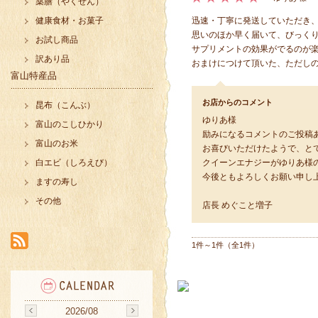
薬膳（やくぜん）
健康食材・お菓子
迅速・丁寧に発送していただき
思いのほか早く届いて、びっく
お試し商品
サプリメントの効果がでるのが
訳あり品
おまけにつけて頂いた、ただし
富山特産品
お店からのコメント
昆布（こんぶ）
ゆりあ様
富山のこしひかり
励みになるコメントのご投稿
富山のお米
お喜びいただけたようで、と
白エビ（しろえび）
クイーンエナジーがゆりあ様
今後ともよろしくお願い申し
ますの寿し
その他
店長 めぐこと増子
1件～1件（全1件）
2026/08