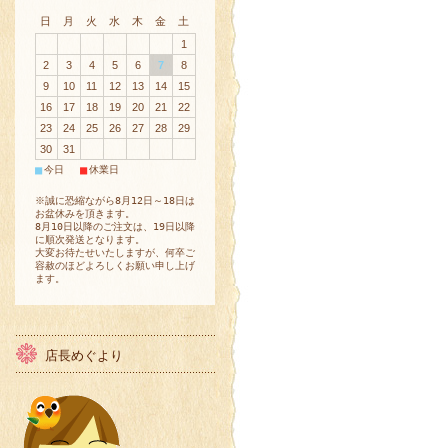
日
月
火
水
木
金
土
1
2
3
4
5
6
7
8
9
10
11
12
13
14
15
16
17
18
19
20
21
22
23
24
25
26
27
28
29
30
31
■
■
今日
休業日
※誠に恐縮ながら8月12日～18日は
お盆休みを頂きます。
8月10日以降のご注文は、19日以降
に順次発送となります。
大変お待たせいたしますが、何卒ご
容赦のほどよろしくお願い申し上げ
ます。
店長めぐより