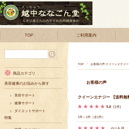
TOP
ご利用案内
TOP
お客様の声:クイーンエナジー
商品カテゴリ
お客様の声
美容健康のお悩みから探す
美容サポート
クイーンエナジー 【送料無
健康サポート
5.0
(1件)
ダイエットサポート
1件～1件（全1件）
特集
ゆりあ 様