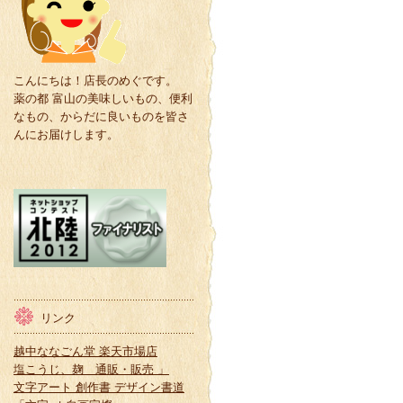
こんにちは！店長のめぐです。
薬の都 富山の美味しいもの、便利
なもの、からだに良いものを皆さ
んにお届けします。
リンク
越中ななごん堂 楽天市場店
塩こうじ、麹 通販・販売 」
文字アート 創作書 デザイン書道