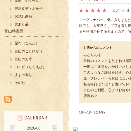
薬膳（やくぜん）
健康食材・お菓子
みどりん 様
お試し商品
ユーグレナバー、気に入りまし
訳あり品
対応も、大変良くして頂き有り難うご
富山特産品
また利用させて頂きますので、宜し
昆布（こんぶ）
お店からのコメント
富山のこしひかり
みどりん様
富山のお米
早速のコメントをたまわり感
一度はご迷惑をおかけいたし
白エビ（しろえび）
このようなご評価を頂き、心
ますの寿し
ユーグレナバーもお口に合い
その他
私も毎日ぱくぱくと食べており
またのご利用、心よりお待ち
店長めぐ
1件～1件（全1件）
2026/08