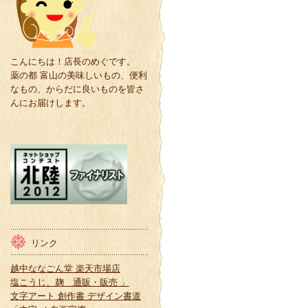
こんにちは！店長のめぐです。
薬の都 富山の美味しいもの、便利
なもの、からだに良いものを皆さ
んにお届けします。
リンク
越中ななごん堂 楽天市場店
塩こうじ、麹 通販・販売 」
文字アート 創作書 デザイン書道