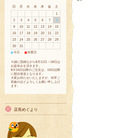
日
月
火
水
木
金
土
1
2
3
4
5
6
7
8
9
10
11
12
13
14
15
16
17
18
19
20
21
22
23
24
25
26
27
28
29
30
31
■
■
今日
休業日
※誠に恐縮ながら8月12日～18日は
お盆休みを頂きます。
8月10日以降のご注文は、19日以降
に順次発送となります。
大変お待たせいたしますが、何卒ご
容赦のほどよろしくお願い申し上げ
ます。
店長めぐより