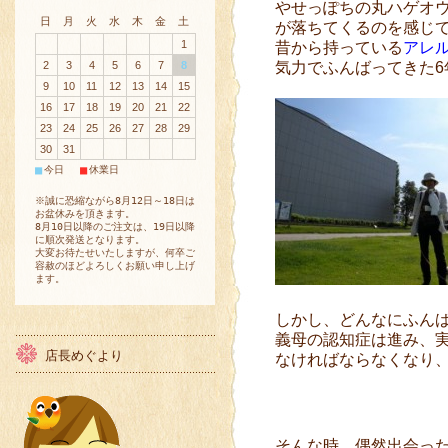
やせっぽちの丸ハゲオ
日
月
火
水
木
金
土
が落ちてくるのを感じて
1
昔から持っている
アレ
2
3
4
5
6
7
8
気力でふんばってきた6
9
10
11
12
13
14
15
16
17
18
19
20
21
22
23
24
25
26
27
28
29
30
31
■
■
今日
休業日
※誠に恐縮ながら8月12日～18日は
お盆休みを頂きます。
8月10日以降のご注文は、19日以降
に順次発送となります。
大変お待たせいたしますが、何卒ご
容赦のほどよろしくお願い申し上げ
ます。
しかし、どんなにふん
義母の認知症は進み、
店長めぐより
なければならなくなり
そんな時、偶然出会っ