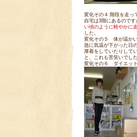
変化その４ 階段を走っ
自宅は3階にあるので
い頃のように軽やかに
した。
変化その５ 体が温か
急に気温が下がった日
厚着をしていたりして
と、これも苦笑いでし
変化その６ ダイエッ