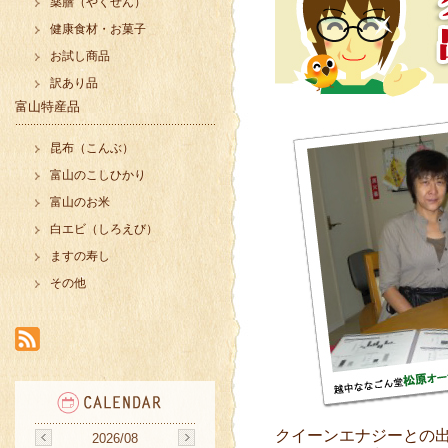
薬膳（やくぜん）
健康食材・お菓子
お試し商品
訳あり品
富山特産品
昆布（こんぶ）
富山のこしひかり
富山のお米
白エビ（しろえび）
ますの寿し
その他
クイーンエナジーとの
2026/08