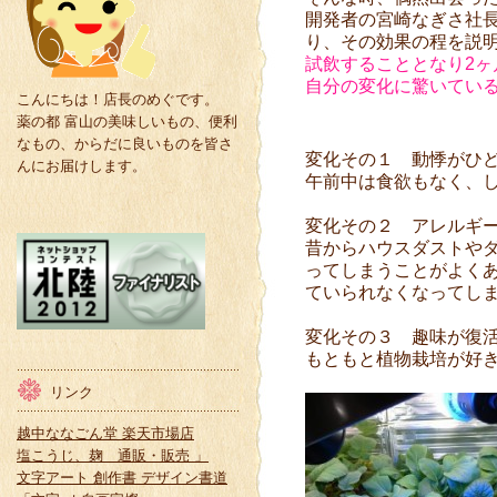
開発者の
宮崎なぎさ
社
り、その効果の程を説
試飲することとなり2ヶ
自分の変化に驚いてい
こんにちは！店長のめぐです。
薬の都 富山の美味しいもの、便利
なもの、からだに良いものを皆さ
変化その１ 動悸がひ
んにお届けします。
午前中は食欲もなく、
変化その２ アレルギ
昔からハウスダストや
ってしまうことがよく
ていられなくなってし
変化その３ 趣味が復
もともと植物栽培が好
リンク
越中ななごん堂 楽天市場店
塩こうじ、麹 通販・販売 」
文字アート 創作書 デザイン書道