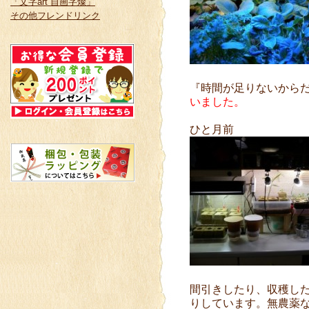
「文字art 自画字燦」
その他フレンドリンク
『時間が足りないから
いました。
ひと
間引きしたり、収穫し
りしています。無農薬