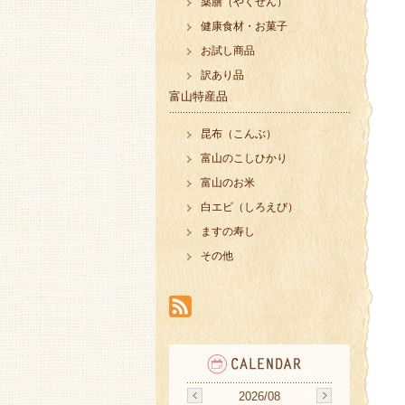
薬膳（やくぜん）
健康食材・お菓子
お試し商品
訳あり品
富山特産品
昆布（こんぶ）
富山のこしひかり
富山のお米
白エビ（しろえび）
ますの寿し
その他
2026/08