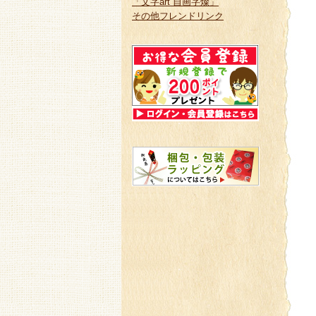
「文字art 自画字燦」
その他フレンドリンク