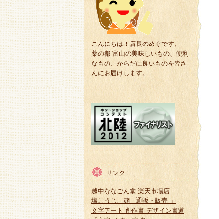
こんにちは！店長のめぐです。
薬の都 富山の美味しいもの、便利
なもの、からだに良いものを皆さ
んにお届けします。
リンク
越中ななごん堂 楽天市場店
塩こうじ、麹 通販・販売 」
文字アート 創作書 デザイン書道