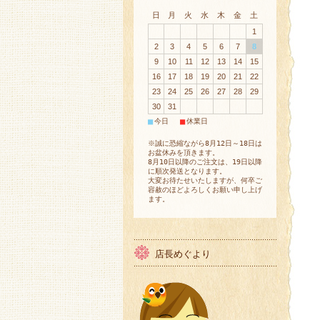
日
月
火
水
木
金
土
1
2
3
4
5
6
7
8
9
10
11
12
13
14
15
16
17
18
19
20
21
22
23
24
25
26
27
28
29
30
31
■
■
今日
休業日
※誠に恐縮ながら8月12日～18日は
お盆休みを頂きます。
8月10日以降のご注文は、19日以降
に順次発送となります。
大変お待たせいたしますが、何卒ご
容赦のほどよろしくお願い申し上げ
ます。
店長めぐより