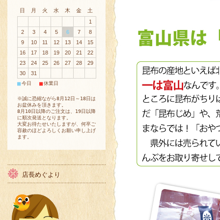
日
月
火
水
木
金
土
1
2
3
4
5
6
7
8
9
10
11
12
13
14
15
16
17
18
19
20
21
22
23
24
25
26
27
28
29
30
31
■
■
今日
休業日
※誠に恐縮ながら8月12日～18日は
お盆休みを頂きます。
8月10日以降のご注文は、19日以降
に順次発送となります。
大変お待たせいたしますが、何卒ご
容赦のほどよろしくお願い申し上げ
ます。
店長めぐより