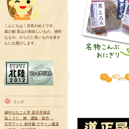
こんにちは！店長のめぐです。
薬の都 富山の美味しいもの、便利
なもの、からだに良いものを皆さ
んにお届けします。
リンク
越中ななごん堂 楽天市場店
塩こうじ、麹 通販・販売 」
文字アート 創作書 デザイン書道