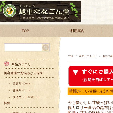
TOP
ご利用案内
TOP
昆布（こんぶ）
おやつ昆
商品カテゴリ
美容健康のお悩みから探す
美容サポート
健康サポート
昔懐かしい甘酸っぱさ す
ダイエットサポート
今も懐かしい甘酸っぱい
特集
低カロリー食品の昆布は
酸味と甘みの絶妙なバラ