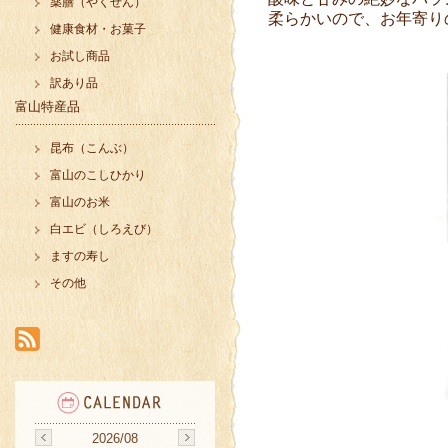
薬膳（やくぜん）
柔らかいので、お年寄り
健康食材・お菓子
お試し商品
訳あり品
富山特産品
昆布（こんぶ）
富山のこしひかり
富山のお米
白エビ（しろえび）
ますの寿し
その他
2026/08