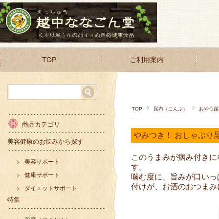
TOP
ご利用案内
TOP
昆布（こんぶ）
おやつ昆
商品カテゴリ
やみつき！ おしゃぶり昆
美容健康のお悩みから探す
このうまみが病み付きに
美容サポート
す。
健康サポート
噛む度に、旨みが口いっ
付けが、お酒のおつまみ
ダイエットサポート
特集