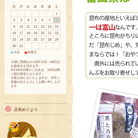
日
月
火
水
木
金
土
1
2
3
4
5
6
7
8
9
10
11
12
13
14
15
16
17
18
19
20
21
22
23
24
25
26
27
28
29
30
31
■
■
今日
休業日
※誠に恐縮ながら8月12日～18日は
お盆休みを頂きます。
8月10日以降のご注文は、19日以降
に順次発送となります。
大変お待たせいたしますが、何卒ご
容赦のほどよろしくお願い申し上げ
ます。
店長めぐより