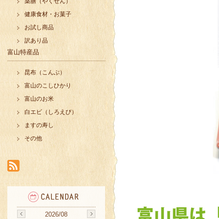
薬膳（やくぜん）
健康食材・お菓子
お試し商品
訳あり品
富山特産品
昆布（こんぶ）
富山のこしひかり
富山のお米
白エビ（しろえび）
ますの寿し
その他
2026/08