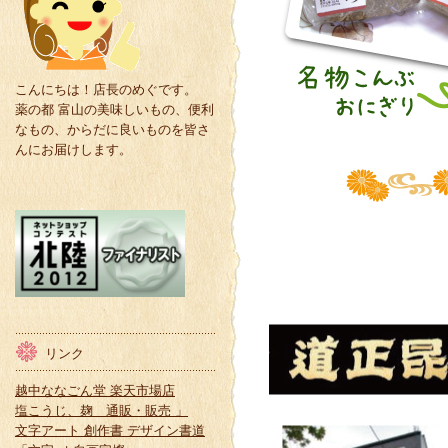
こんにちは！店長のめぐです。
薬の都 富山の美味しいもの、便利
なもの、からだに良いものを皆さ
んにお届けします。
リンク
越中ななごん堂 楽天市場店
塩こうじ、麹 通販・販売 」
文字アート 創作書 デザイン書道