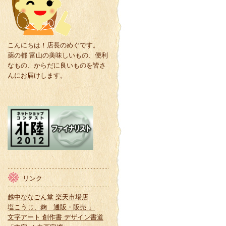
こんにちは！店長のめぐです。
薬の都 富山の美味しいもの、便利
なもの、からだに良いものを皆さ
んにお届けします。
リンク
越中ななごん堂 楽天市場店
塩こうじ、麹 通販・販売 」
文字アート 創作書 デザイン書道