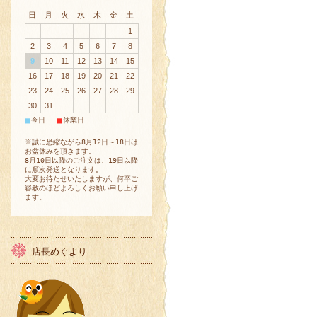
日
月
火
水
木
金
土
1
2
3
4
5
6
7
8
9
10
11
12
13
14
15
16
17
18
19
20
21
22
23
24
25
26
27
28
29
30
31
■
■
今日
休業日
※誠に恐縮ながら8月12日～18日は
お盆休みを頂きます。
8月10日以降のご注文は、19日以降
に順次発送となります。
大変お待たせいたしますが、何卒ご
容赦のほどよろしくお願い申し上げ
ます。
店長めぐより