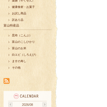
薬膳（やくぜん）
健康食材・お菓子
お試し商品
訳あり品
富山特産品
昆布（こんぶ）
富山のこしひかり
富山のお米
白エビ（しろえび）
ますの寿し
その他
2026/08