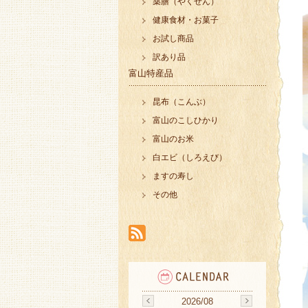
薬膳（やくぜん）
健康食材・お菓子
お試し商品
訳あり品
富山特産品
昆布（こんぶ）
富山のこしひかり
富山のお米
白エビ（しろえび）
ますの寿し
その他
2026/08