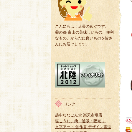
こんにちは！店長のめぐです。
薬の都 富山の美味しいもの、便利
なもの、からだに良いものを皆さ
んにお届けします。
リンク
越中ななごん堂 楽天市場店
塩こうじ、麹 通販・販売 」
文字アート 創作書 デザイン書道