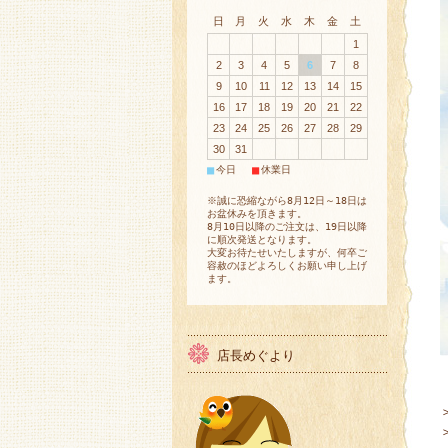
日
月
火
水
木
金
土
1
2
3
4
5
6
7
8
9
10
11
12
13
14
15
16
17
18
19
20
21
22
23
24
25
26
27
28
29
30
31
■
■
今日
休業日
※誠に恐縮ながら8月12日～18日は
お盆休みを頂きます。
8月10日以降のご注文は、19日以降
に順次発送となります。
大変お待たせいたしますが、何卒ご
容赦のほどよろしくお願い申し上げ
ます。
店長めぐより