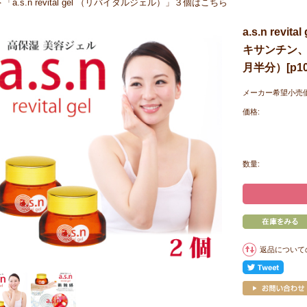
＞「a.s.n revital gel （リバイタルジェル）」３個はこちら
a.s.n re
キサンチン、
月半分）[p10
メーカー希望小売価
価格:
数量:
返品について