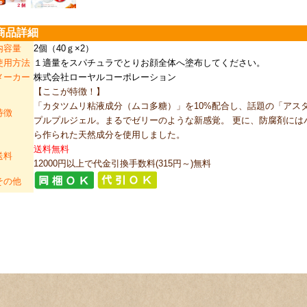
商品詳細
内容量
2個（40ｇ×2）
使用方法
１適量をスパチュラでとりお顔全体へ塗布してください。
メーカー
株式会社ローヤルコーポレーション
【ここが特徴！】
「カタツムリ粘液成分（ムコ多糖）」を10%配合し、話題の「アス
特徴
プルプルジェル。まるでゼリーのような新感覚。 更に、防腐剤には
ら作られた天然成分を使用しました。
送料無料
送料
12000円以上で代金引換手数料(315円～)無料
その他