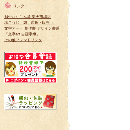
リンク
越中ななごん堂 楽天市場店
塩こうじ、麹 通販・販売 」
文字アート 創作書 デザイン書道
「文字art 自画字燦」
その他フレンドリンク