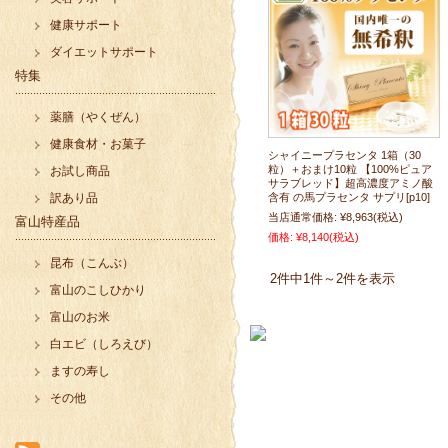
健康サポート
ダイエットサポート
特集
薬膳（やくぜん）
健康食材・お菓子
シャイニープラセンタ 1箱（30
粒）＋おまけ10粒 【100%ピュア
お試し商品
サラブレッド】超高濃度アミノ酸
訳あり品
含有 の馬プラセンタ サプリ[p10]
当店通常価格:
¥8,963
(税込)
富山特産品
価格:
¥8,140
(税込)
昆布（こんぶ）
2件中1件～2件を表示
富山のこしひかり
富山のお米
白エビ（しろえび）
ますの寿し
その他