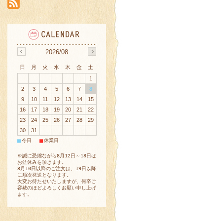
2026/08
日
月
火
水
木
金
土
1
2
3
4
5
6
7
8
9
10
11
12
13
14
15
16
17
18
19
20
21
22
23
24
25
26
27
28
29
30
31
■
■
今日
休業日
※誠に恐縮ながら8月12日～18日は
お盆休みを頂きます。
8月10日以降のご注文は、19日以降
に順次発送となります。
大変お待たせいたしますが、何卒ご
容赦のほどよろしくお願い申し上げ
ます。