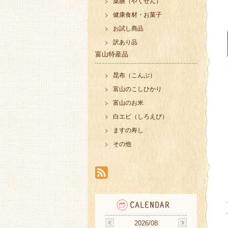
薬膳（やくぜん）
健康食材・お菓子
お試し商品
訳あり品
富山特産品
昆布（こんぶ）
富山のこしひかり
富山のお米
白エビ（しろえび）
ますの寿し
その他
2026/08