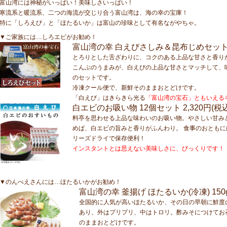
富山湾には神秘がいっぱい！美味しさいっぱい！
寒流系と暖流系、
二つの海流
が交じり合う
富山湾は、海の幸の宝庫！
特に「しろえび」と「ほたるいか」は富山の珍味として有名ながやちゃ。
▼ご家族には…しろエビがお勧め！
富山湾の幸 白えびさしみ＆昆布じめセッ
とろりとした舌ざわりに、コクのある上品な甘さと香り
こんぶのうまみが、白えびの上品な甘さとマッチして、
のセットです。
冷凍クール便で、新鮮そのままおとどけです。
「白えび」はきらきら光る
「富山湾の宝石」ともいえる
白エビのお吸い物 12個セット
2,320円(税
料亭を思わせる上品な味わいのお吸い物。やさしい甘み
めば、白エビの旨みと香りがふんわり。 食事のおとも
リーズドライで保存便利！
インスタントとは思えない美味しさに、びっくりです！
▼のんべえさんには…ほたるいかがお勧め！
富山湾の幸 釜揚げ ほたるいか(冷凍) 150
全国的に人気が高いほたるいか、その日の早朝に鮮度
あり、外はプリプリ、中はトロリ。酢みそにつけてお
のままおとどけです。