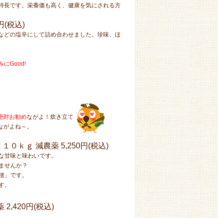
特長です。栄養価も高く、健康を気にされる方
円(税込)
などの塩辛にして詰め合わせました。珍味、ほ
にGood!
絶対お勧め
ながよ！炊き立て
ながよね～。
 １０ｋｇ 減農薬
5,250円(税込)
な甘味と味わいです。
ませんか？
穂」です。
す。
薬
2,420円(税込)