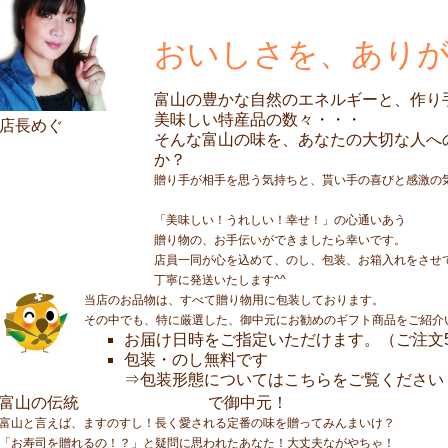
おいしさを、あり
富山の豊かな自然のエネルギーと、作り
美味しい特産品の数々・・・
店長めぐ
そんな富山の味を、あなたの大切な人へ
か？
贈り手が相手を思う気持ちと、貰い手の喜びと感激の
「美味しい！うれしい！幸せ！」の心通いあう
贈り物の、お手伝いができましたら幸いです。
店員一同が心を込めて、のし、包装、お箱入れをさせ
丁寧に発送いたします^^
当店のお品物は、すべて贈り物用に包装しております。
その中でも、特に厳選した、御中元にお勧めのギフト商品をご紹介
お届け日時をご指定いただけます。（ご注文
包装・のし無料です
⇒
包装形態についてはこちらをご覧ください
ますのすし
富山の伝統
で御中元！
富山と言えば、ますのすし！長く愛される定番の味を贈ってみんまいけ？
「お寿司を贈れるの！？」と疑問に思われたあなた！大丈夫ながやちゃ！