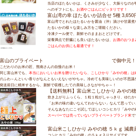
当店のほたるいかは、くさみが少なく、大振りなのが
へのギフトにも。
お酒やごはんにピッタリです！
富山湾の幸 ほたるいか詰合せ 5種
3,650
富山湾でとれたほたるいかを醤油（沖）漬けや甘露煮
たるいかの様々な楽しみ方をご堪能ください。
冷凍クール便で、新鮮そのままおとどけです。
栄養満点で肝臓にも良いほたるいかは、
お酒のおつまみ
ごはんのお供にも最適です！
ブランドこしひかり
富山のプライベート
で御中元！
こだわりのお米の匠、熊南さんの自慢のお米！
同じ富山米でも、
本当においしいお米を贈りたいなら、こしひかり「みやの穂」は
のふわ～んといい香りがなんともいえないがやちゃ。冷めても美味しいのが不思議
発送前日に精米するから、新鮮で収穫したての美味しさながやちゃ～！
【送料無料】富山米こしひかり みやの穂
炊き上がりふっくら、１粒１粒がしゃっきり、ゆたか
「お米の味の違いなんてわからない」なんて思ってい
そんなあなたにこそ試してほしいコシヒカリ「みやの
スーパーでは売っていないプライベートブランド米
で
富山米こしひかり みやの穂 ５ｋｇ 減農
コシヒカリ「みやの穂」の５ｋｇ入りサイズです。