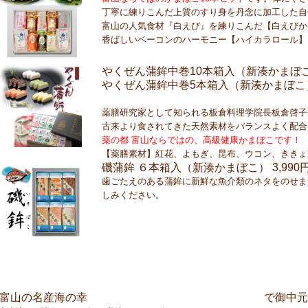
丁寧に練りこんだ上質のすり身を丹念に加工した自
富山の人気食材『白えび』を練りこんだ【白えびか
香ばしいベーコンのハーモニー【ハイカラロール】
やくぜん蒲鉾中巻10本箱入（新湊かまぼ
やくぜん蒲鉾中巻5本箱入（新湊かまぼこ
薬膳研究家として知られる板倉料理学院長板倉啓子
古来より食されてきた天然素材をバランスよく配合
薬の都 富山ならではの、高級健康かまぼこです！
【薬膳素材】紅花、よもぎ、昆布、ウコン、ききょ
磯蒲鉾 ６本箱入（新湊かまぼこ）
3,990
歯ごたえのある蒲鉾に新鮮な魚介類のネタをのせま
しみください。
ほたるいか＆しろえび
富山の名産海の幸
で御中元