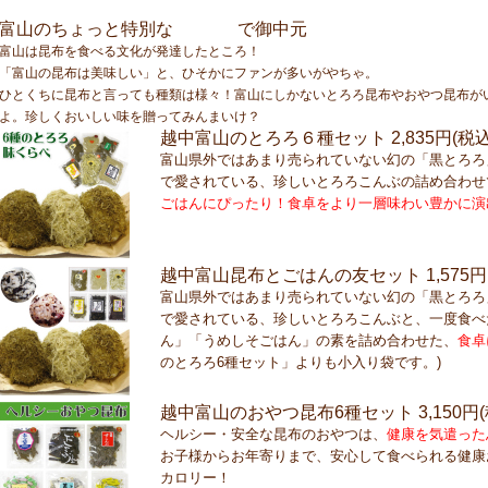
昆布
富山のちょっと特別な
で御中元
富山は昆布を食べる文化が発達したところ！
「富山の昆布は美味しい」と、ひそかにファンが多いがやちゃ。
ひとくちに昆布と言っても種類は様々！富山にしかないとろろ昆布やおやつ昆布が
よ。珍しくおいしい味を贈ってみんまいけ？
越中富山のとろろ６種セット
2,835円(税込
富山県外ではあまり売られていない幻の「黒とろろ
で愛されている、珍しいとろろこんぶの詰め合わせ
ごはんにぴったり！食卓をより一層味わい豊かに演
越中富山昆布とごはんの友セット
1,575
富山県外ではあまり売られていない幻の「黒とろろ
で愛されている、珍しいとろろこんぶと、一度食べ
ん」「うめしそごはん」の素を詰め合わせた、
食卓
のとろろ6種セット」よりも小入り袋です。)
越中富山のおやつ昆布6種セット
3,150円
ヘルシー・安全な昆布のおやつは、
健康を気遣った
お子様からお年寄りまで、安心して食べられる健康
カロリー！