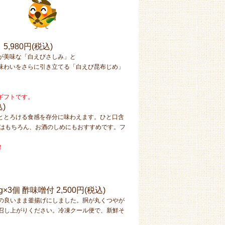
ト
5,980円(税込)
が美味な「白えびさしみ」と
味わいをさらに引き立てる「白えび昆布じめ」
ギフトです。
込)
ととろける食感を存分に味わえます。ひと口含
にはもちろん、お酒のしめにもおすすめです。フ
！
g×3個 酢味噌付
2,500円(税込)
の良いまま釜揚げにしました。胴が丸くつやが
召し上がりください。冷凍クール便で、新鮮そ