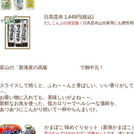
日高昆布
1,449円(税込)
だしこんぶの決定版！
日高昆布は自家用にも贈答用
かまぼこ
富山の「新湊産の高級
で御中元！
スライスして焼くと、ふわ～～んと香ばしい、いい香りがして
～。
お吸い物に入れても、美味しいがよね～～。
新鮮なお魚を使った、低カロリーでヘルシーな蒲鉾を、
あつあつにこんがり焼いて一杯やらんまいけ。
かまぼこ 味めぐりセット（新湊かまぼこ
富山ならではのかまぼこ10本セット
です。体にやさ