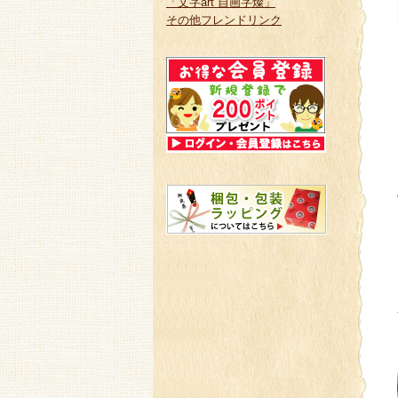
「文字art 自画字燦」
その他フレンドリンク