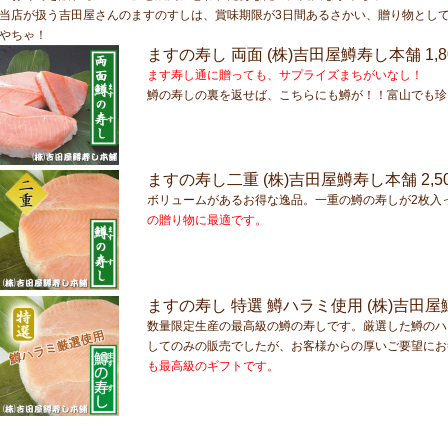
当店が扱う吉田屋さんのますのすしは、賞味期限が3日間あるさかい、贈り物とし
やちゃ！
ますの寿し 両面 (株)吉田屋鱒寿し本舗
1,
ます寿し通に贈っても、サプライズまちがいなし！
鱒の寿しの裏を返せば、こちらにも鱒が！！富山でも珍
ますの寿し二重 (株)吉田屋鱒寿し本舗
2,5
ボリュームがあるお得な逸品。一重の鱒の寿しが2枚入
の贈り物に最適です。
ますの寿し 特選 鱒ハラミ使用 (株)吉田
数量限定生産の最高級の鱒の寿しです。厳選した鱒のハ
してのみの販売でしたが、お客様からの厚いご要望にお
も最高級のギフトです。