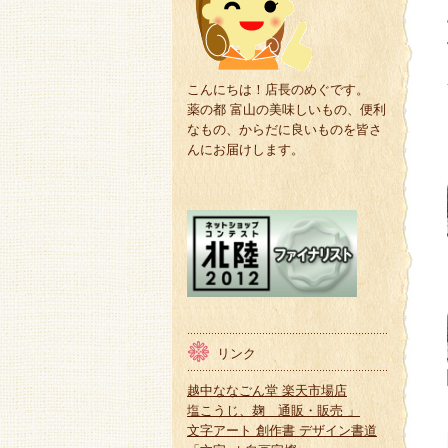
こんにちは！店長のめぐです。
薬の都 富山の美味しいもの、便利
なもの、からだに良いものを皆さ
んにお届けします。
リンク
越中ななごん堂 楽天市場店
塩こうじ、麹 通販・販売 」
文字アート 創作書 デザイン書道