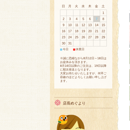
日
月
火
水
木
金
土
1
2
3
4
5
6
7
8
9
10
11
12
13
14
15
16
17
18
19
20
21
22
23
24
25
26
27
28
29
30
31
■
■
今日
休業日
※誠に恐縮ながら8月12日～18日は
お盆休みを頂きます。
8月10日以降のご注文は、19日以降
に順次発送となります。
大変お待たせいたしますが、何卒ご
容赦のほどよろしくお願い申し上げ
ます。
店長めぐより