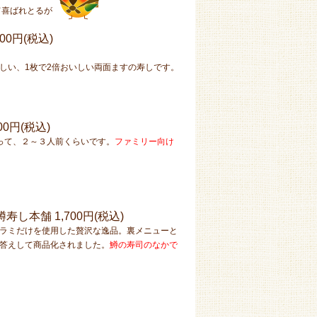
て喜ばれとるが
800円(税込)
しい、1枚で2倍おいしい両面ますの寿しです。
00円(税込)
って、２～３人前くらいです。
ファミリー向け
屋鱒寿し本舗
1,700円(税込)
ラミだけを使用した贅沢な逸品。裏メニューと
答えして商品化されました。
鱒の寿司のなかで