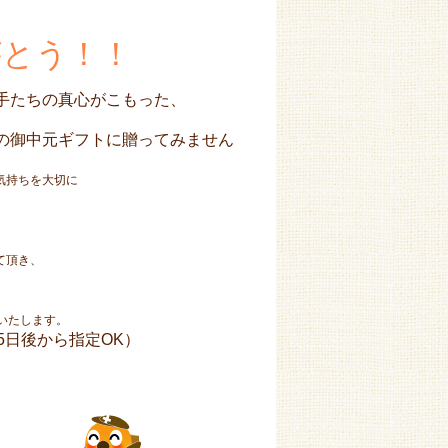
がとう！！
手たちの真心がこもった、
の御中元ギフトに贈ってみません
気持ちを大切に
て頂き、
いたします。
5日後から指定OK）